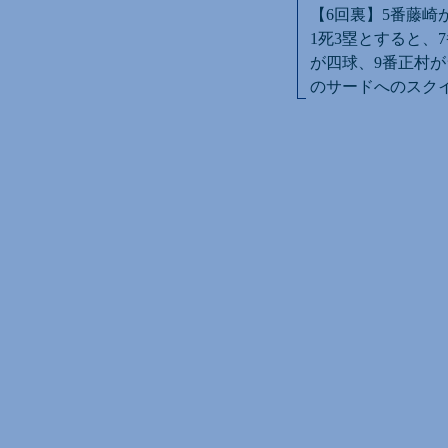
【6回裏】5番藤崎
1死3塁とすると、
が四球、9番正村が
のサードへのスクイ