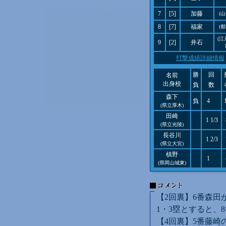
7
[5]
加藤
(
8
[7]
福家
(
(
9
[2]
井石
打撃成績詳細情報
勝
回
名前
出身校
負
数
森下
負
4
(県立厚木)
田崎
1 1/3
(県立光陵)
長谷川
1 2/3
(県立大宮)
槙野
1
(県岡山城東)
【2回裏】6番森田
1・3塁とすると、
【4回裏】5番藤崎