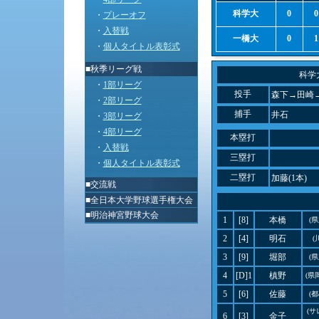
科学大
0
0
・
プレーオフ
・
入替戦
一橋大
0
1
・
個人タイトル表彰式
■秋季リーグ戦
科学
・
1部リーグ
投手
森下→田崎
・
2部リーグ
捕手
井石
・
3部リーグ
・
4部リーグ
本塁打
・
入替戦
三塁打
・
個人タイトル表彰式
二塁打
加藤(1本)
■
交流戦
■
全日本大学野球選手権大会
■
明治神宮野球大会
1
[8]
本橋
(
2
[4]
明石
(
3
[9]
堀部
(
4
[D]1
槙野
(県
5
[6]
佐藤
(
(
6
[3]
金子