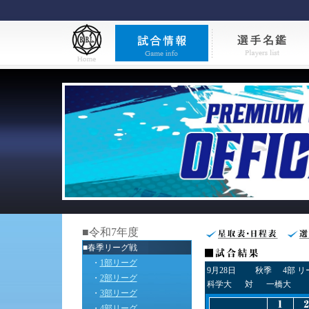
■令和7年度
■春季リーグ戦
・
1部リーグ
9月28日
秋季
4部 
・
2部リーグ
科学大
対
一橋大
・
3部リーグ
・
4部リーグ