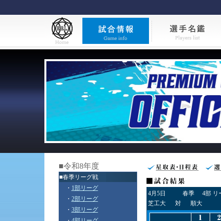
■令和8年度
■春季リーグ戦
・
1部リーグ
4月5日
春季
4部 
・
2部リーグ
芝工大
対
順大
・
3部リーグ
・
4部リーグ