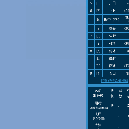
5
[3]
川田
6
[8]
上村
(立
(
H
田中（堅）
8
齋藤
(東
7
[9]
佐野
2
椎名
(東
8
[5]
鈴木
H
磯村
R9
藤永
(工
9
[4]
金田
(
打撃成績詳細情報
勝
回
名前
出身校
負
数
岩村
勝
5
2
(近畿大学附属)
高田
2
(足立学園)
大津
2