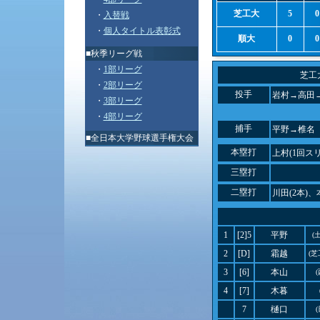
芝工大
5
0
・
入替戦
・
個人タイトル表彰式
順大
0
0
■秋季リーグ戦
・
1部リーグ
芝工
・
2部リーグ
投手
岩村→高田
・
3部リーグ
・
4部リーグ
捕手
平野→椎名
■
全日本大学野球選手権大会
本塁打
上村(1回ス
三塁打
二塁打
川田(2本)、
1
[2]5
平野
(
2
[D]
霜越
(芝
3
[6]
本山
4
[7]
木暮
7
樋口