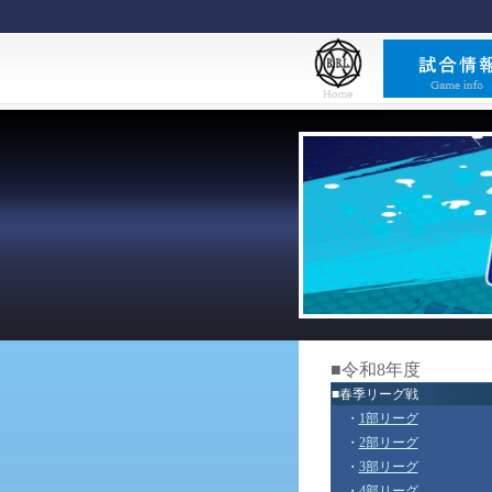
■令和8年度
■春季リーグ戦
・
1部リーグ
・
2部リーグ
・
3部リーグ
・
4部リーグ