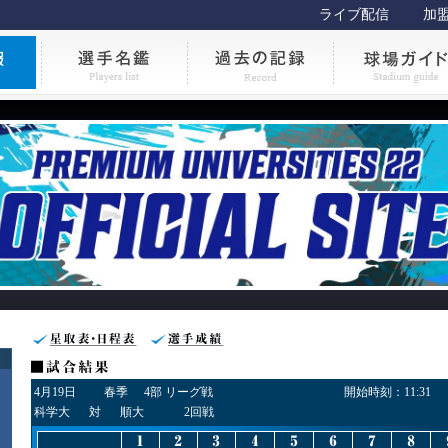
ライブ配信
加
4月19日
春季
4部 リーグ戦
開始時刻：
11:31
科学大
対
順大
2回戦