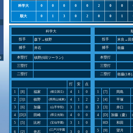
科学大
0
0
0
0
0
2
0
0
順大
0
1
3
0
2
0
0
1
科学大
投手
投手
森下→槙野
米良→田
捕手
捕手
井石
衛藤
会
本塁打
本塁打
槙野(6回ツーラン)
三塁打
三塁打
二塁打
二塁打
衛藤(1本)
打
安
点
1
[8]
福家
4
1
0
1
[7]
岡島
(都立国立)
2
[3]1
槙野
4
1
2
2
[4]
平塚
(県岡山城東)
3
[6]
加藤
3
1
0
3
[3]
井口
(山手学院)
4
[D]3
田崎
4
0
0
4
[D]
加藤（慶）
(県立光陵)
5
[5]
比村
3
1
0
HD
和田
(宝仙学園)
(江戸川学園
5
[9]
望月
6
[2]
井石
3
0
0