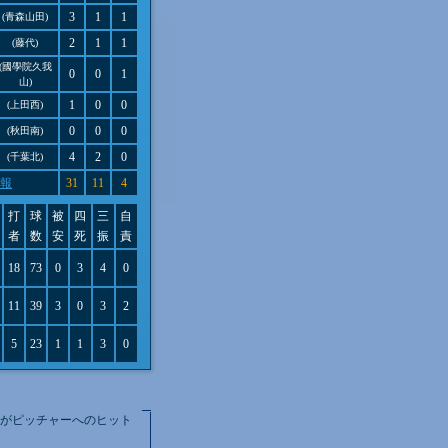
3
1
1
(青森山田)
2
1
1
(藤代)
(國學院久我
0
0
1
山)
1
0
0
(上田西)
0
0
0
(秋田南)
4
2
0
(千葉北)
報
31
11
4
打
球
被
四
三
自
者
数
安
死
振
責
18
73
0
3
4
0
11
39
3
0
3
2
5
23
1
1
3
0
枝がピッチャーへのヒット