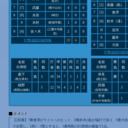
取手)
6
[2]
衛藤（航）
7
[7]
武藤
4
0
0
(都小山台)
7
[5]
會澤
8
[9]
永岩
1
0
0
(城北)
8
[6]
鈴木（凜）
9
木村
1
0
0
(駒場学園)
(三鷹中等教
H
並河
9
[4]
佐々木
2
0
0
育)
6
藤井
打撃成績詳細情報
29
4
2
9
[8]
大枝
打撃成績詳細情
勝
回
打
球
被
四
三
自
勝
回
名前
名前
出身校
出身校
負
数
者
数
安
死
振
責
負
数
森下
米良
負
3
18
54
7
1
1
2
勝
5
(県立厚木)
(国士舘)
槙野
田畑
5
22
76
4
2
4
2
3
(県岡山城東)
(安田学園)
平井
1
(中央中等教育)
【2回裏】7番會澤がライトへのヒット、8番鈴木(凜)が犠打で送り、9番大
で出塁し、1死1・3塁とすると、1番岡島の打席間の捕逸で1点。