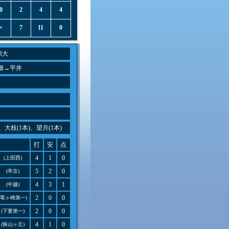
0
2
4
4
×
7
11
0
順大
畑→平井
、大枝(1本)、望月(1本)
打
安
点
4
1
0
(上田西)
5
2
0
(帝京)
4
3
1
(中越)
2
0
0
(竜ヶ崎第一)
2
0
0
(下妻第一)
4
1
0
(狭山ヶ丘)