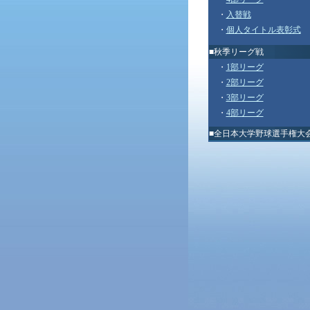
・
入替戦
・
個人タイトル表彰式
■秋季リーグ戦
・
1部リーグ
・
2部リーグ
・
3部リーグ
・
4部リーグ
■
全日本大学野球選手権大