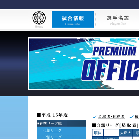
■春季リーグ戦
・
1部リーグ
順位
大正大
・
2部リーグ