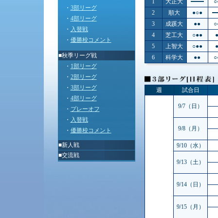
1
大正大
○
・
3部リーグ
2
順大
●○●
・
4部リーグ
3
成蹊大
●●
○
・
入替戦
4
芝工大
○●●
・
優勝校コメント
5
上智大
○●●
■秋季リーグ戦
6
科学大
●●
○
・
1部リーグ
・
2部リーグ
・
3部リーグ
週
試合日
・
4部リーグ
9/7（日）
・
プレーオフ
・
入替戦
9/8（月）
・
優勝校コメント
■
新人戦
9/10（水）
■
交流戦
9/13（土）
9/14（日）
9/15（月）