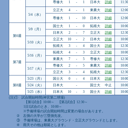
専修大
1
-
1
日本大
詳細
11:3
立正大
4
-
1
東農大
詳細
12:0
5/4（水）
専修大
1
-
10
日本大
詳細
12:0
国士大
1
-
0
拓殖大
詳細
10:0
5/9（月）
日本大
2
-
7
立正大
詳細
12:3
第6週
立正大
10
-
2
日本大
詳細
10:0
5/10（火）
拓殖大
3
-
4
国士大
詳細
12:3
拓殖大
4
-
3
立正大
詳細
10:0
5/16（月）
東農大
7
-
5
専修大
詳細
12:3
第7週
専修大
2
-
5
東農大
詳細
10:0
5/17（火）
立正大
3
-
4
拓殖大
詳細
12:3
5/23（月）
国士大
0
-
4
日本大
詳細
10:0
第8週
5/24（火）
日本大
-
国士大
中止
10:0
5/25（水）
日本大
10
-
3
国士大
詳細
10:0
(注)① 試合開始時間(神宮第二球場)
【第1試合】10:00～ 【第2試合】12:30～
1日1試合のとき、10:00～
※予備球場の試合開始時間は変更の場合があります。
② 左側の大学が三塁側先攻。
③ 予備球場は、東農大グラウンド・立正大グラウンドとします。
④ 雨天その他は順延とします。