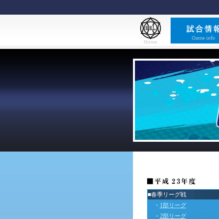
■春季リーグ戦
・
1部リーグ
・
2部リーグ