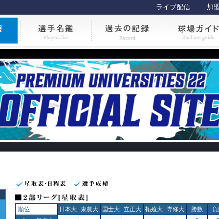
ライブ配信
加
順位
日本大
東農大
国士大
立正大
拓殖大
専修大
勝数
負