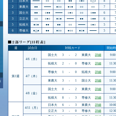
1
日本大
○○
○○
●●
○●○
○△○
8
2
東農大
●●
●○○
●○●
○○
○○
7
3
国士大
●●
○●●
○●○
○○
○●●
6
3
立正大
○○
○●○
●○●
●●
○●●
6
5
拓殖大
●○●
●●
●●
○○
○●○
5
6
専修大
●△●
●●
●○○
●○○
●○●
5
週
試合日
対戦カード
開始時
国士大
3
-
2
東農大
詳細
9:00
4/6（水）
拓殖大
2
-
0
専修大
詳細
11:3
専修大
1
-
0
拓殖大
詳細
9:00
第1週
4/7（木）
会
東農大
3
-
1
国士大
詳細
11:3
国士大
0
-
2
東農大
詳細
9:00
4/8（金）
拓殖大
8
-
3
専修大
詳細
11:3
日本大
6
-
3
東農大
詳細
10:0
4/11（月）
立正大
3
-
0
専修大
詳細
12:3