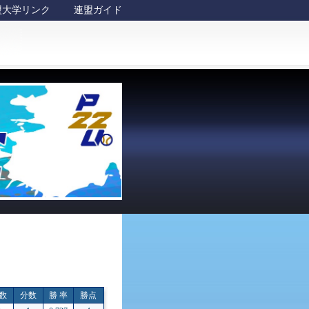
盟大学リンク
連盟ガイド
数
分数
勝 率
勝点