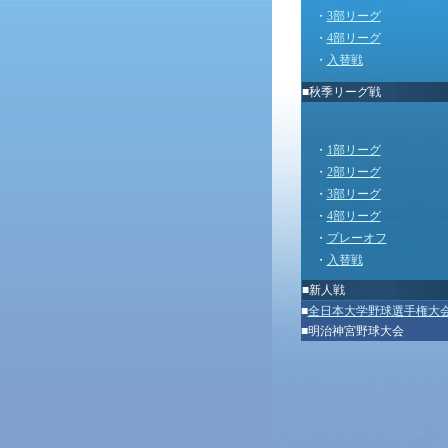
・
3部リーグ
・
4部リーグ
・
入替戦
■秋季リーグ戦
・
1部リーグ
・
2部リーグ
・
3部リーグ
・
4部リーグ
・
プレーオフ
・
入替戦
■
新人戦
■
全日本大学野球選手権大
■
明治神宮野球大会