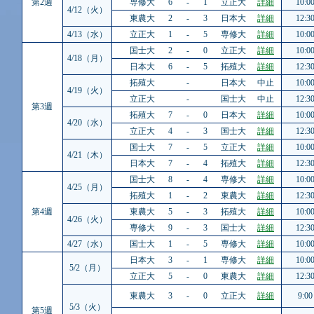
第2週
専修大
6
-
1
立正大
詳細
10:0
4/12（火）
東農大
2
-
3
日本大
詳細
12:3
4/13（水）
立正大
1
-
5
専修大
詳細
10:0
国士大
2
-
0
立正大
詳細
10:0
4/18（月）
日本大
6
-
5
拓殖大
詳細
12:3
拓殖大
-
日本大
中止
10:0
4/19（火）
立正大
-
国士大
中止
12:3
第3週
拓殖大
7
-
0
日本大
詳細
10:0
4/20（水）
立正大
4
-
3
国士大
詳細
12:3
国士大
7
-
5
立正大
詳細
10:0
4/21（木）
日本大
7
-
4
拓殖大
詳細
12:3
国士大
8
-
4
専修大
詳細
10:0
4/25（月）
拓殖大
1
-
2
東農大
詳細
12:3
第4週
東農大
5
-
3
拓殖大
詳細
10:0
4/26（火）
専修大
9
-
3
国士大
詳細
12:3
4/27（水）
国士大
1
-
5
専修大
詳細
10:0
日本大
3
-
1
専修大
詳細
10:0
5/2（月）
立正大
5
-
0
東農大
詳細
12:3
東農大
3
-
0
立正大
詳細
9:00
5/3（火）
第5週