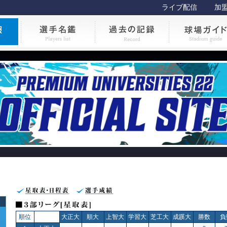
ライブ配信
加
順位
大正大
順大
上智大
学習大
芝工大
成蹊大
勝数
負