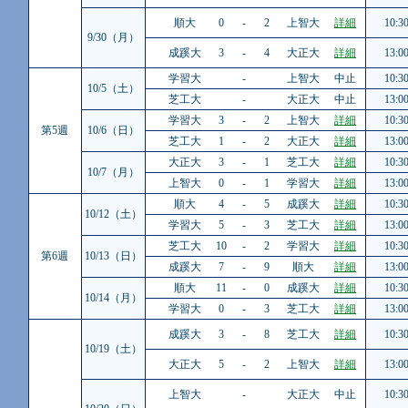
順大
0
-
2
上智大
詳細
10:3
9/30（月）
成蹊大
3
-
4
大正大
詳細
13:0
学習大
-
上智大
中止
10:3
10/5（土）
芝工大
-
大正大
中止
13:0
学習大
3
-
2
上智大
詳細
10:3
第5週
10/6（日）
芝工大
1
-
2
大正大
詳細
13:0
大正大
3
-
1
芝工大
詳細
10:3
10/7（月）
上智大
0
-
1
学習大
詳細
13:0
順大
4
-
5
成蹊大
詳細
10:3
10/12（土）
学習大
5
-
3
芝工大
詳細
13:0
芝工大
10
-
2
学習大
詳細
10:3
第6週
10/13（日）
成蹊大
7
-
9
順大
詳細
13:0
順大
11
-
0
成蹊大
詳細
10:3
10/14（月）
学習大
0
-
3
芝工大
詳細
13:0
成蹊大
3
-
8
芝工大
詳細
10:3
10/19（土）
大正大
5
-
2
上智大
詳細
13:0
上智大
-
大正大
中止
10:3