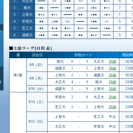
1
大正大
○○
○●●
○○
○○
●○○
9
2
順大
●●
○●●
△○○
○●○
●○○
7
3
上智大
●○○
●○○
●●
○●●
○●○
7
4
学習大
●●
△●●
○○
○●●
○○
5
5
芝工大
●●
●○●
●○○
●○○
○●●
6
6
成蹊大
○●●
○●●
●○●
●●
●○○
5
週
試合日
対戦カード
開始時
順大
0
-
3
大正大
詳細
10:3
9/8（日）
成蹊大
1
-
2
上智大
詳細
13:0
第1週
上智大
2
-
5
成蹊大
詳細
10:3
9/9（月）
会
大正大
4
-
0
順大
詳細
13:0
9/10（火）
成蹊大
2
-
9
上智大
詳細
13:0
学習大
2
-
6
大正大
詳細
10:3
9/14（土）
芝工大
1
-
2
上智大
詳細
13:0
上智大
-
芝工大
中止
10:3
9/15（日）
大正大
-
学習大
中止
13:0