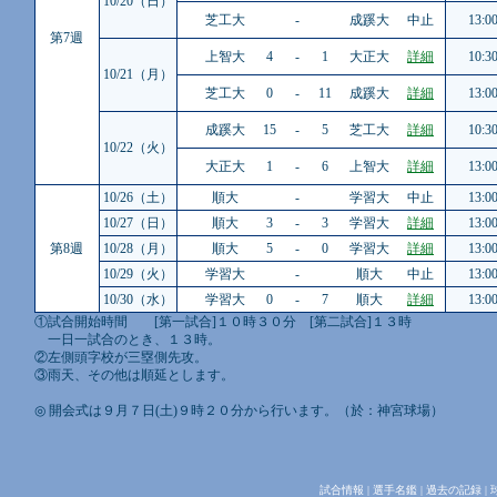
10/20（日）
芝工大
-
成蹊大
中止
13:0
第7週
上智大
4
-
1
大正大
詳細
10:3
10/21（月）
芝工大
0
-
11
成蹊大
詳細
13:0
成蹊大
15
-
5
芝工大
詳細
10:3
10/22（火）
大正大
1
-
6
上智大
詳細
13:0
10/26（土）
順大
-
学習大
中止
13:0
10/27（日）
順大
3
-
3
学習大
詳細
13:0
第8週
10/28（月）
順大
5
-
0
学習大
詳細
13:0
10/29（火）
学習大
-
順大
中止
13:0
10/30（水）
学習大
0
-
7
順大
詳細
13:0
①試合開始時間 [第一試合]１０時３０分 [第二試合]１３時
一日一試合のとき、１３時。
②左側頭字校が三塁側先攻。
③雨天、その他は順延とします。
◎ 開会式は９月７日(土)９時２０分から行います。（於：神宮球場）
試合情報
|
選手名鑑
|
過去の記録
|