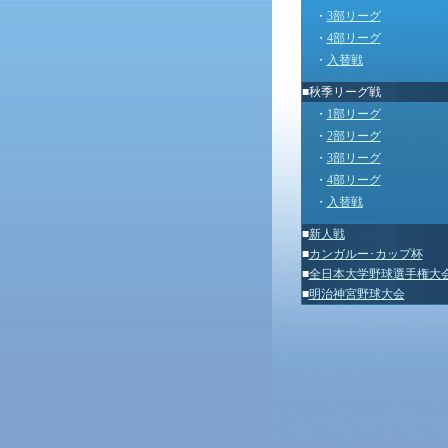
・
3部リーグ
・
4部リーグ
・
入替戦
■秋季リーグ戦
・
1部リーグ
・
2部リーグ
・
3部リーグ
・
4部リーグ
・
入替戦
■
新人戦
■
カンガルー･カップ杯
■
全日本大学野球選手権大
■
明治神宮野球大会