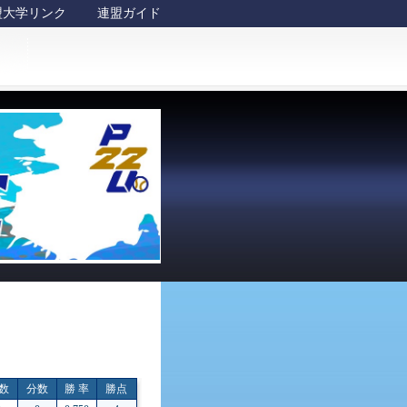
盟大学リンク
連盟ガイド
数
分数
勝 率
勝点