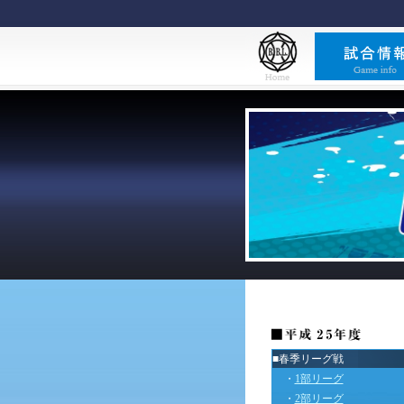
■春季リーグ戦
・
1部リーグ
・
2部リーグ