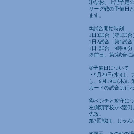
①なお、上記予定の
リーグ戦の予備日
ます。
②試合開始時刻
1日3試合［第1試合
1日2試合［第1試合
1日1試合 9時00分
※前日、第3試合に
③予備日について
・9月20日(水)
し、9月19日(木)
カードの試合は行
④ベンチと攻守に
左側頭字校が3塁側
先攻。
第3回戦は、じゃん
⑤雨天、その他の