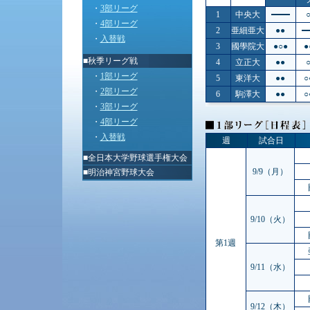
・
3部リーグ
1
中央大
・
4部リーグ
2
亜細亜大
●●
・
入替戦
3
國學院大
●○●
●
■秋季リーグ戦
4
立正大
●●
・
1部リーグ
5
東洋大
●●
○
・
2部リーグ
6
駒澤大
●●
○
・
3部リーグ
・
4部リーグ
・
入替戦
週
試合日
■
全日本大学野球選手権大会
9/9（月）
■
明治神宮野球大会
9/10（火）
第1週
9/11（水）
9/12（木）