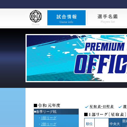
■春季リーグ戦
・
1部リーグ
亜
順位
中央大
・
2部リーグ