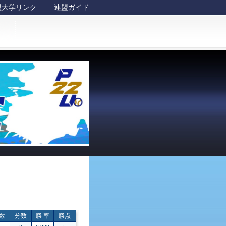
盟大学リンク
連盟ガイド
数
分数
勝 率
勝点