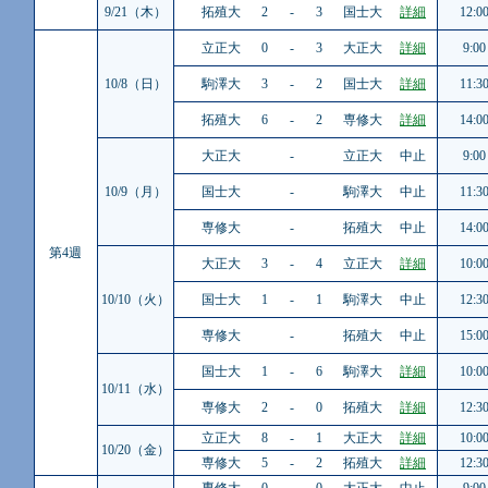
9/21（木）
拓殖大
2
-
3
国士大
詳細
12:0
立正大
0
-
3
大正大
詳細
9:00
10/8（日）
駒澤大
3
-
2
国士大
詳細
11:3
拓殖大
6
-
2
専修大
詳細
14:0
大正大
-
立正大
中止
9:00
10/9（月）
国士大
-
駒澤大
中止
11:3
専修大
-
拓殖大
中止
14:0
第4週
大正大
3
-
4
立正大
詳細
10:0
10/10（火）
国士大
1
-
1
駒澤大
中止
12:3
専修大
-
拓殖大
中止
15:0
国士大
1
-
6
駒澤大
詳細
10:0
10/11（水）
専修大
2
-
0
拓殖大
詳細
12:3
立正大
8
-
1
大正大
詳細
10:0
10/20（金）
専修大
5
-
2
拓殖大
詳細
12:3