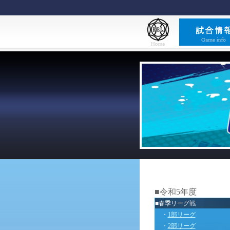
■令和5年度
■春季リーグ戦
・
1部リーグ
・
2部リーグ