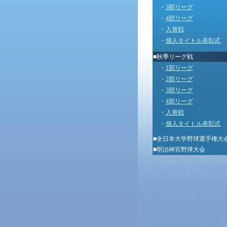
・
3部リーグ
・
4部リーグ
・
入替戦
・
個人タイトル表彰式
■秋季リーグ戦
・
1部リーグ
・
2部リーグ
・
3部リーグ
・
4部リーグ
・
入替戦
・
個人タイトル表彰式
■
全日本大学野球選手権大
■
明治神宮野球大会