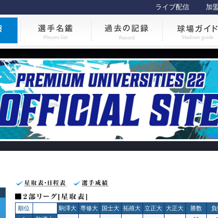
ライブ配信
加
順位
駒澤大
専修大
国士大
拓殖大
立正大
大正大
勝数
負