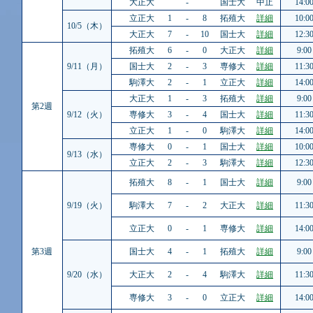
大正大
-
国士大
中止
14:0
立正大
1
-
8
拓殖大
詳細
10:0
10/5（木）
大正大
7
-
10
国士大
詳細
12:3
拓殖大
6
-
0
大正大
詳細
9:00
9/11（月）
国士大
2
-
3
専修大
詳細
11:3
駒澤大
2
-
1
立正大
詳細
14:0
大正大
1
-
3
拓殖大
詳細
9:00
第2週
9/12（火）
専修大
3
-
4
国士大
詳細
11:3
立正大
1
-
0
駒澤大
詳細
14:0
専修大
0
-
1
国士大
詳細
10:0
9/13（水）
立正大
2
-
3
駒澤大
詳細
12:3
拓殖大
8
-
1
国士大
詳細
9:00
9/19（火）
駒澤大
7
-
2
大正大
詳細
11:3
立正大
0
-
1
専修大
詳細
14:0
第3週
国士大
4
-
1
拓殖大
詳細
9:00
9/20（水）
大正大
2
-
4
駒澤大
詳細
11:3
専修大
3
-
0
立正大
詳細
14:0