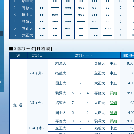
1
駒澤大
○○
○○
○○
○●○
○○
10
2
専修大
●●
○●●
●○○
○○
○○
7
3
国士大
●●
●○○
●○○
○●●
○○
7
4
拓殖大
●●
○●●
○●●
○○
○○
6
5
立正大
●○●
●●
●○○
●●
●○○
5
6
大正大
●●
●●
●●
●●
○●●
1
1
週
試合日
対戦カード
開始時
駒澤大
-
専修大
中止
9:00
9/4（月）
拓殖大
-
立正大
中止
11:3
会
国士大
-
大正大
中止
14:0
駒澤大
5
-
4
専修大
詳細
9:00
9/5（火）
拓殖大
7
-
4
立正大
詳細
11:3
第1週
国士大
6
-
2
大正大
詳細
14:0
専修大
0
-
3
駒澤大
詳細
9:00
10/4（水）
立正大
-
拓殖大
中止
11:3