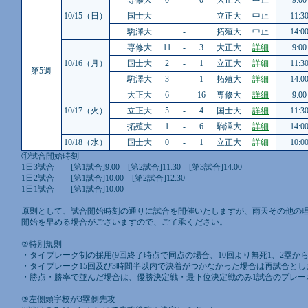
専修大
0
-
0
大正大
中止
9:00
10/15（日）
国士大
-
立正大
中止
11:3
駒澤大
-
拓殖大
中止
14:0
専修大
11
-
3
大正大
詳細
9:00
10/16（月）
国士大
2
-
1
立正大
詳細
11:3
第5週
駒澤大
3
-
1
拓殖大
詳細
14:0
大正大
6
-
16
専修大
詳細
9:00
10/17（火）
立正大
5
-
4
国士大
詳細
11:3
拓殖大
1
-
6
駒澤大
詳細
14:0
10/18（水）
国士大
0
-
1
立正大
詳細
10:0
①試合開始時刻
1日3試合 [第1試合]9:00 [第2試合]11:30 [第3試合]14:00
1日2試合 [第1試合]10:00 [第2試合]12:30
1日1試合 [第1試合]10:00
原則として、試合開始時刻の通りに試合を開催いたしますが、雨天その他の理
開始を早める場合がございますので、ご了承ください。
②特別規則
・タイブレーク制の採用(9回終了時点で同点の場合、10回より無死1、2塁か
・タイブレーク15回及び3時間半以内で決着がつかなかった場合は再試合とし
・勝点・勝率で並んだ場合は、優勝決定戦・最下位決定戦のみ1試合のプレー
③左側頭字校が3塁側先攻