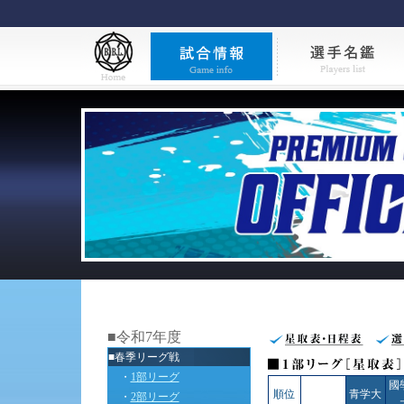
■令和7年度
■春季リーグ戦
・
1部リーグ
國
順位
青学大
・
2部リーグ