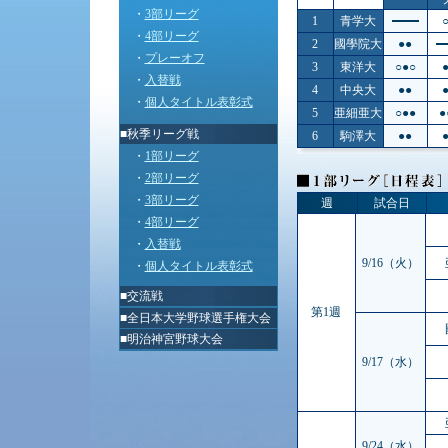
・
3部リーグ
1
青学大
・
4部リーグ
2
國學院大
●●
・
プレーオフ
3
東洋大
○●○
・
入替戦
4
中央大
●●
・
個人タイトル表彰式
5
亜細亜大
○●●
●
■秋季リーグ戦
6
駒澤大
●●
・
1部リーグ
・
2部リーグ
・
3部リーグ
週
試合日
・
4部リーグ
・
入替戦
9/16（火）
・
個人タイトル表彰式
■
交流戦
第1週
■
全日本大学野球選手権大会
■
明治神宮野球大会
9/17（水）
9/24（水）