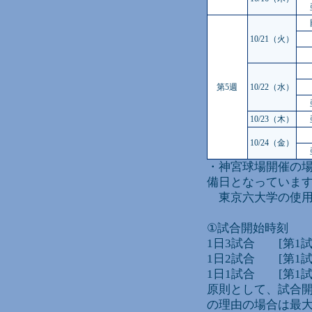
10/21（火）
第5週
10/22（水）
10/23（木）
10/24（金）
・神宮球場開催の
備日となっていま
東京六大学の使用
①試合開始時刻
1日3試合 [第1試合]
1日2試合 [第1試合]
1日1試合 [第1試合
原則として、試合
の理由の場合は最大