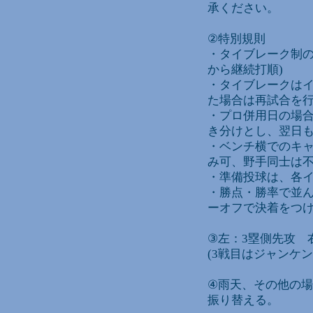
承ください。
②特別規則
・タイブレーク制の
から継続打順)
・タイブレークはイ
た場合は再試合を
・プロ併用日の場合
き分けとし、翌日
・ベンチ横でのキャ
み可、野手同士は不
・準備投球は、各イ
・勝点・勝率で並ん
ーオフで決着をつ
③左：3塁側先攻 
(3戦目はジャンケ
④雨天、その他の
振り替える。