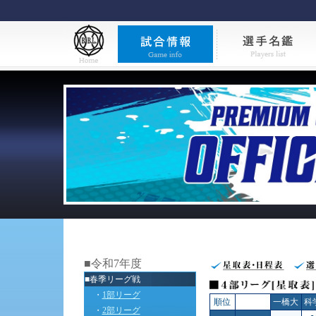
■令和7年度
■春季リーグ戦
・
1部リーグ
順位
一橋大
科
・
2部リーグ