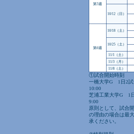
第5週
10/12（日）
10/18（土）
10/25（土）
第6週
11/1（土）
11/3（月）
11/8（土）
①試合開始時刻
一橋大学G 1日2試合
10:00
芝浦工業大学G 1日2
9:00
原則として、試合
の理由の場合は最大
承ください。