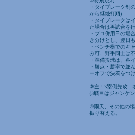
②特別規則
・タイブレーク制の
から継続打順)
・タイブレークはイ
た場合は再試合を
・プロ併用日の場合
き分けとし、翌日
・ベンチ横でのキャ
み可、野手同士は不
・準備投球は、各イ
・勝点・勝率で並ん
ーオフで決着をつ
③左：3塁側先攻 
(3戦目はジャンケ
④雨天、その他の
振り替える。