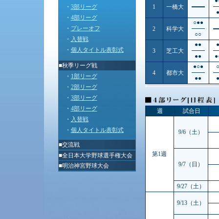
●
・
3部リーグ
1
一橋大
・
4部リーグ
○●●
・
プレーオフ
2
科学大
○○
・
入替戦
●●
・
個人タイトル表彰式
3
芝工大
●●
●
■秋季リーグ戦
●○●
4
都市大
・
1部リーグ
●●
・
2部リーグ
・
3部リーグ
・
4部リーグ
週
試合日
・
入替戦
・
個人タイトル表彰式
9/6（土）
■
交流戦
第1週
■
全日本大学野球選手権大会
9/7（日）
■
明治神宮野球大会
9/27（土）
9/13（土）